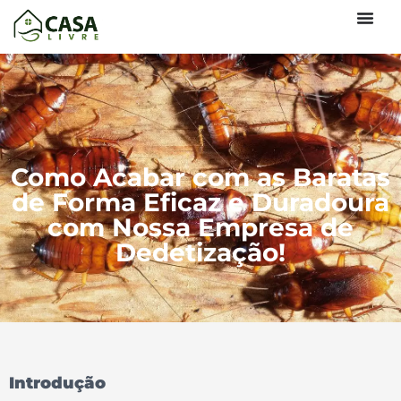
Como Acabar com as Baratas
de Forma Eficaz e Duradoura
com Nossa Empresa de
Dedetização!
Introdução