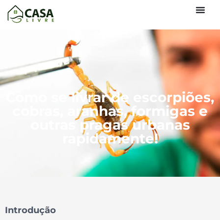
Como se livrar de escorpiões,
cobras, aranhas, formigas e
outras pragas urbanas
rapidamente!
Introdução