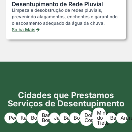
Desentupimento de Rede Pluvial
Limpeza e desobstrução de redes pluviais,
prevenindo alagamentos, enchentes e garantindo
o escoamento adequado da água da chuva.
Saiba Mais
Cidades que Prestamos
Serviços de Desentupimento
Mineiros
Barra
Dois
Pederneiras
Itapuí
Boracéia
Jaú
Bariri
Bocaina
do
Bauru
Arar
Bonita
Corregos
Tietê