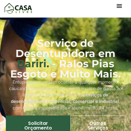
Serviço de
Desentupidora em
Bariri.
- Ralos Pias
Esgoto e Muito Mais.
Entupimentos podem ocorrer a qualquer momento,
causando transtornos, mau cheiro e risco de danos ao
imóvel. A Casa Livre oferece
serviços de
desentupimento residencial, comercial e industrial
,
com equipe especializada e atendimento 24 horas.
Solicitar
Outros
Orçamento
Serviços