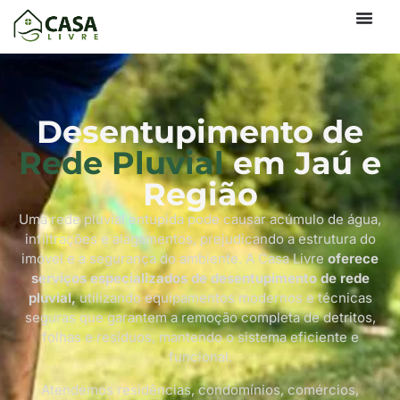
Desentupimento de
Rede Pluvial
em Jaú e
Região
Uma rede pluvial entupida pode causar acúmulo de água,
infiltrações e alagamentos, prejudicando a estrutura do
imóvel e a segurança do ambiente. A Casa Livre
oferece
serviços especializados de desentupimento de rede
pluvial,
utilizando equipamentos modernos e técnicas
seguras que garantem a remoção completa de detritos,
folhas e resíduos, mantendo o sistema eficiente e
funcional.
Atendemos residências, condomínios, comércios,