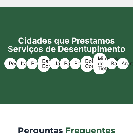
Cidades que Prestamos
Serviços de Desentupimento
Mineiros
Barra
Dois
Pederneiras
Itapuí
Boracéia
Jaú
Bariri
Bocaina
do
Bauru
Arar
Bonita
Corregos
Tietê
Perguntas
Frequentes