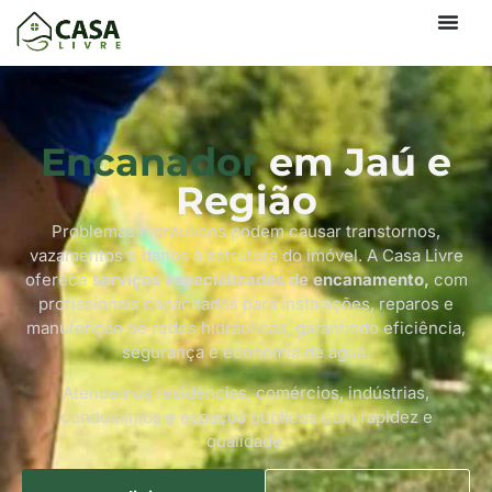
Encanador
em Jaú e
Região
Problemas hidráulicos podem causar transtornos,
vazamentos e danos à estrutura do imóvel. A Casa Livre
oferece
serviços especializados de encanamento,
com
profissionais capacitados para instalações, reparos e
manutenção de redes hidráulicas, garantindo eficiência,
segurança e economia de água.
Atendemos residências, comércios, indústrias,
condomínios e espaços públicos com rapidez e
qualidade.