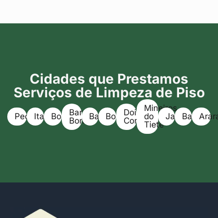
Cidades que Prestamos
Serviços de Limpeza de Piso
Mineiros
Barra
Dois
Pederneiras
Itapuí
Boracéia
Bariri
Bocaina
do
Jaú
Bauru
Arar
Bonita
Corregos
Tietê