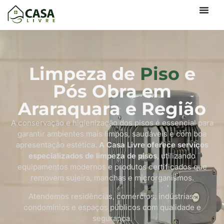
Limpeza de
Piso
e
Pós Obra em
Araraquara e Região
A conservação e higienização dos pisos é essencial para
garantir ambientes mais limpos, saudáveis e com boa
apresentação estética.
A Casa Livre oferece serviços
especializados de limpeza de pisos
, utilizando
equipamentos modernos e produtos certificados que
removem sujeira, manchas e microrganismos.
Atendemos residências, comércios, indústrias,
condomínios e espaços públicos com qualidade e
segurança.