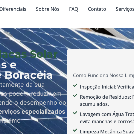
Diferenciais
Sobre Nós
FAQ
Contato
Serviço
acas Solar
s e
 Boracéia
Como Funciona Nossa Limp
retamente da sua
Inspeção Inicial: Verifi
duos podem reduzir em
Remoção de Resíduos: Re
tendo o desempenho do
acumulados.
erviços especializados
Lavagem com Água Trata
 máximo
evita manchas e corros
Limpeza Mecânica Suave