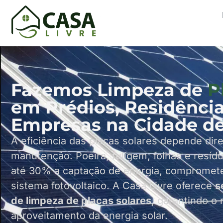
Fazemos Limpeza de
Pl
em Prédios, Residência
Empresas na Cidade de
A eficiência das placas solares depende di
manutenção. Poeira, fuligem, folhas e resí
até 30% a captação de energia, comprome
sistema fotovoltaico. A Casa Livre oferece
s
de limpeza de placas solares
, garantindo o
aproveitamento da energia solar.