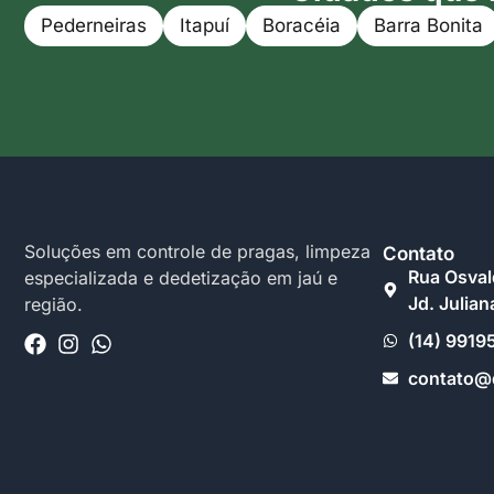
Pederneiras
Itapuí
Boracéia
Barra Bonita
Soluções em controle de pragas, limpeza
Contato
Rua Osval
especializada e dedetização em jaú e
Jd. Julian
região.
(14) 9919
contato@d