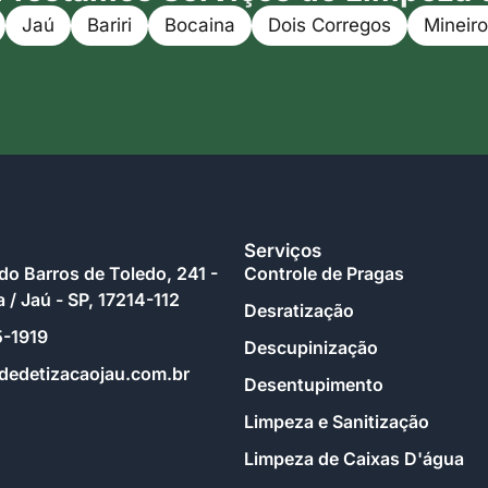
Jaú
Bariri
Bocaina
Dois Corregos
Mineiro
Serviços
do Barros de Toledo, 241 -
Controle de Pragas
a / Jaú - SP, 17214-112
Desratização
5-1919
Descupinização
edetizacaojau.com.br
Desentupimento
Limpeza e Sanitização
Limpeza de Caixas D'água