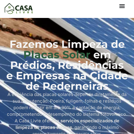
Fazemos Limpeza de
Placas Solar
em
Prédios, Residências
e Empresas na Cidade
de Pederneiras
A eficiência das placas solares depende diretamente da
sua manutenção. Poeira, fuligem, folhas e resíduos
podem reduzir em até 30% a captação de energia,
comprometendo o desempenho do sistema fotovoltaico.
A Casa Livre oferece
serviços especializados de
limpeza de placas solares
, garantindo o máximo
aproveitamento da energia solar.