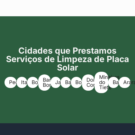
Cidades que Prestamos
Serviços de Limpeza de Placa
Solar
Mineiros
Barra
Dois
Pederneiras
Itapuí
Boracéia
Jaú
Bariri
Bocaina
do
Bauru
Arar
Bonita
Corregos
Tietê