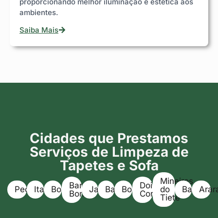
proporcionando melhor iluminação e estética aos
ambientes.
Saiba Mais
Cidades que Prestamos
Serviços de Limpeza de
Tapetes e Sofa
Mineiros
Barra
Dois
Pederneiras
Itapuí
Boracéia
Jaú
Bariri
Bocaina
do
Bauru
Arar
Bonita
Corregos
Tietê