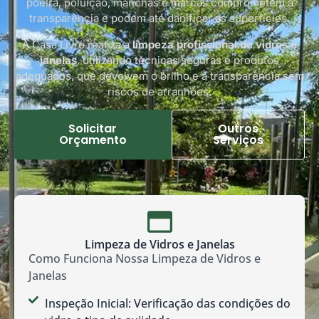
poeira, poluição, manchas e marcas comprometem a
transparência e podem até danificar as superfícies.
A Casa Livre realiza a
limpeza profissional de vidros e
janelas
, utilizando técnicas seguras e produtos
adequados, que devolvem o brilho e a transparência sem
riscos de arranhões.
Solicitar
Outros
Orçamento
Serviços
Limpeza de Vidros e Janelas
Como Funciona Nossa Limpeza de Vidros e
Janelas
Inspeção Inicial: Verificação das condições do