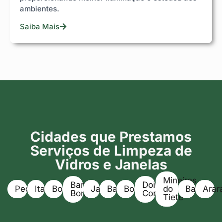
ambientes.
Saiba Mais
Cidades que Prestamos
Serviços de Limpeza de
Vidros e Janelas
Mineiros
Barra
Dois
Pederneiras
Itapuí
Boracéia
Jaú
Bariri
Bocaina
do
Bauru
Arar
Bonita
Corregos
Tietê