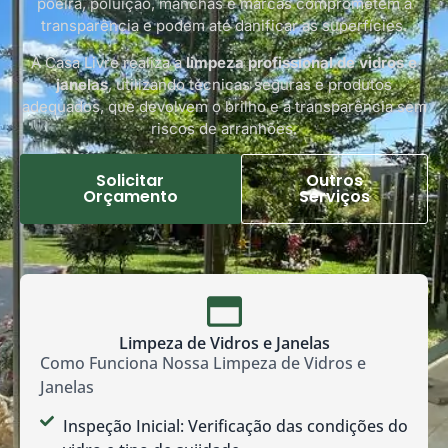
poeira, poluição, manchas e marcas comprometem a
transparência e podem até danificar as superfícies.
A Casa Livre realiza a
limpeza profissional de vidros e
janelas
, utilizando técnicas seguras e produtos
adequados, que devolvem o brilho e a transparência sem
riscos de arranhões.
Solicitar
Outros
Orçamento
Serviços
Limpeza de Vidros e Janelas
Como Funciona Nossa Limpeza de Vidros e
Janelas
Inspeção Inicial: Verificação das condições do