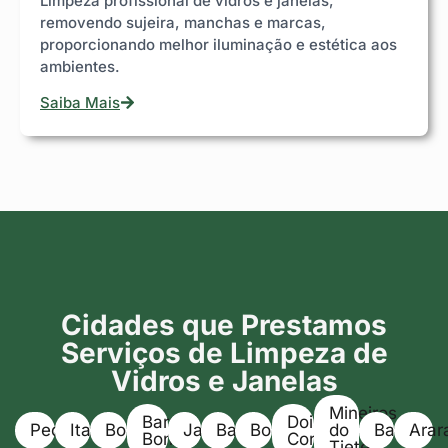
Limpeza profissional de vidros e janelas,
removendo sujeira, manchas e marcas,
proporcionando melhor iluminação e estética aos
ambientes.
Saiba Mais
Cidades que Prestamos
Serviços de Limpeza de
Vidros e Janelas
Mineiros
Barra
Dois
Pederneiras
Itapuí
Boracéia
Jaú
Bariri
Bocaina
do
Bauru
Arar
Bonita
Corregos
Tietê