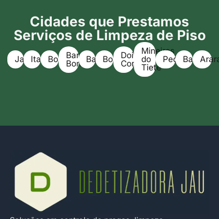
Cidades que Prestamos
Serviços de Limpeza de Piso
Mineiros
Barra
Dois
Jaú
Itapuí
Boracéia
Bariri
Bocaina
do
Pederneiras
Bauru
Arar
Bonita
Corregos
Tietê