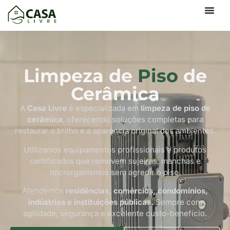
Limpeza de
Piso
de
Cerâmica
A
Casa Livre
é especializada em
limpeza de piso de
cerâmica
, oferecendo soluções completas para
restaurar o brilho e a aparência original dos ambientes.
Utilizamos equipamentos profissionais e produtos
certificados que removem sujeiras, manchas e
microrganismos sem agredir o piso.
Atendemos
residências, comércios, condomínios,
indústrias e instituições públicas.
Sempre com
agilidade, segurança e excelente custo-benefício.